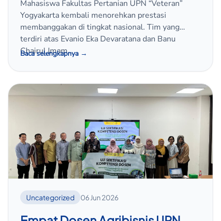
Mahasiswa Fakultas Pertanian UPN “Veteran”
pada Lomba Essay Nasional
Yogyakarta kembali menorehkan prestasi
membanggakan di tingkat nasional. Tim yang
FAPERTA FAIR 9
terdiri atas Evanio Eka Devaratana dan Banu
Chairul Imam…
Baca selengkapnya →
Uncategorized
06 Jun 2026
Empat Dosen Agribisnis UPN