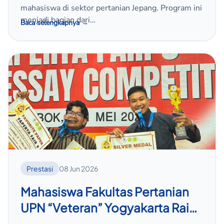
mahasiswa di sektor pertanian Jepang. Program ini
menjadi bagian dari…
Baca selengkapnya →
Prestasi
08 Jun 2026
Mahasiswa Fakultas Pertanian
UPN “Veteran” Yogyakarta Raih
Silver Medal dan Favorit Paper