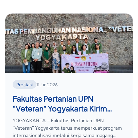
Prestasi
11 Jun 2026
Fakultas Pertanian UPN
“Veteran” Yogyakarta Kirim
Mahasiswa Magang ke Jepang
YOGYAKARTA – Fakultas Pertanian UPN
“Veteran” Yogyakarta terus memperkuat program
internasionalisasi melalui kerja sama magang